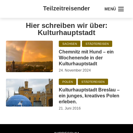
Teilzeitreisender
MENÜ
Hier schreiben wir über:
Kulturhauptstadt
SACHSEN
STÄDTEREISEN
Chemnitz mit Hund – ein
Wochenende in der
Kulturhauptstadt
24. November 2024
POLEN
STÄDTEREISEN
Kulturhauptstadt Breslau –
ein junges, kreatives Polen
erleben.
21. Juni 2016