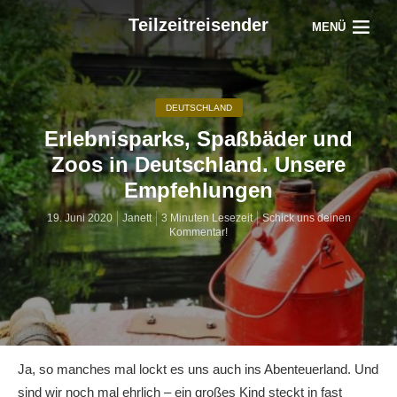
Teilzeitreisender
MENÜ
DEUTSCHLAND
Erlebnisparks, Spaßbäder und
Zoos in Deutschland. Unsere
Empfehlungen
19. Juni 2020
Janett
3 Minuten Lesezeit
Schick uns deinen
Kommentar!
Ja, so manches mal lockt es uns auch ins Abenteuerland. Und
sind wir noch mal ehrlich – ein großes Kind steckt in fast