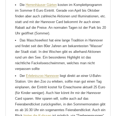
Die
Herrenhäuser Gärten
kosten im Komplettprogramm
im Sommer 8 Euro Eintritt. Gerade von April bis Oktober
finden aber auch zahlreiche Aktionen und Illuminationen, etc.
statt und mit der Hannover Card bekommt ihr auch einen
Rabatt auf die Preise. An normalen Tagen ist der Park bis 20
Uhr geöffnet (Sommer).
Das Maschseefest hat eine lange Tradition in Hannover
und findet seit den 80er Jahren am bekanntesten “Wasser”
der Stadt statt. In drei Wochen gibt es allerhand Aktionen
rund um den See. Ein besonderes Highlight ist das
nächtliche Fackelseeschwimmen, welches man nicht
verpassen sollte
Der
Erlebniszoo Hannover
liegt direkt an einer U-Bahn-
Station. Um den Zoo zu erleben, sollte man gut einen Tag
einplanen, der Eintritt kostet für Erwachsene aktuell 25 Euro
(für Kinder weniger). Auch hier könnt ihr mir der Hannover
Card sparen. Wer sparen will, sollte auch auf das
Feierabendticket zurückgreifen, in den Sommermonaten gibt
es ab 16:30 Uhr ein sogenanntes Feierabendticket. Auch ein
Blick
hinter die Kulissen
ist möglich, via “Tierbegegnungen”