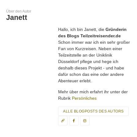
Über den Autor
Janett
Hallo, ich bin Janett, die
Gründerin
Crowne Plaza Hannover – Mein Zimmer.
des Blogs Teilzeitreisender.de
Das Frühstück ist der absolute Hammer und auch für externe
Schon immer war ich ein sehr großer
Gäste buchbar. Ich habe gut geschlafen und kann auch die
Fan von Kurzreisen. Neben einer
Cocktails in der Bar nur empfehlen ;). Ein Blick auf die
Teilzeitstelle an der Uniklinik
Arrangements lohnt sich, so gibt es ein Angebot “Hannover per
Düsseldorf pflege und hege ich
Rad erleben” mit Eintrittskarte für die Herrenhäuser,
deshalb dieses Projekt - und habe
Übernachtung, Brotzeit und vielen Tipps für 84 Euro pro Person
dafür schon das eine oder andere
im Doppelzimmer.
Abenteuer erlebt.
Mehr über mich erfahrt ihr unter der
Rubrik
Persönliches
ALLE BLOGPOSTS DES AUTORS