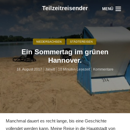
Teilzeitreisender
MENÜ
NIEDERSACHSEN
STÄDTEREISEN
Ein Sommertag im grünen
Hannover.
18. August 2017
Janett
10 Minuten Lesezeit
Kommentare
Manchmal dauert es recht lange, bis eine Geschichte
vollendet werden kann. Meine Reise in die Hauptstadt von