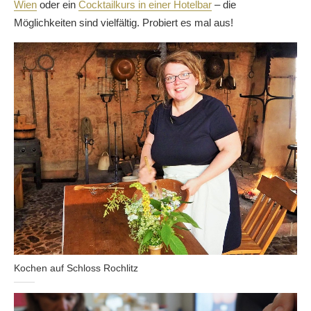
Wien
oder ein
Cocktailkurs in einer Hotelbar
– die
Möglichkeiten sind vielfältig. Probiert es mal aus!
Kochen auf Schloss Rochlitz