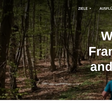
ZIELE
AUSFL
W
Fra
and