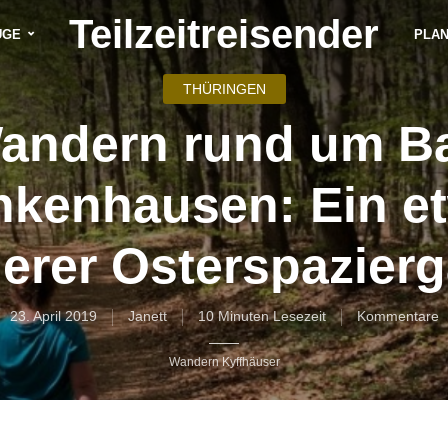
Teilzeitreisender
ÜGE
PLA
THÜRINGEN
andern rund um B
nkenhausen: Ein e
erer Osterspazier
23. April 2019
Janett
10 Minuten Lesezeit
Kommentare
Wandern Kyffhäuser