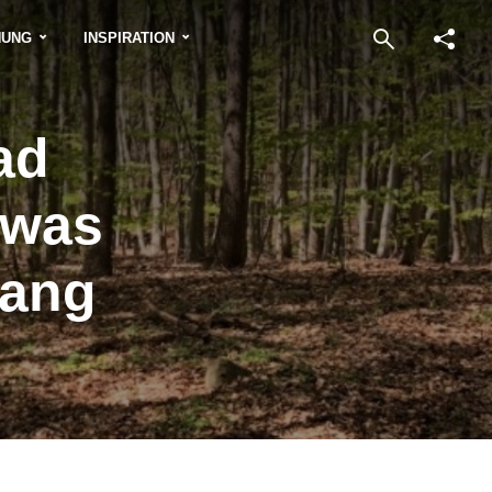
NUNG
INSPIRATION
ad
twas
gang