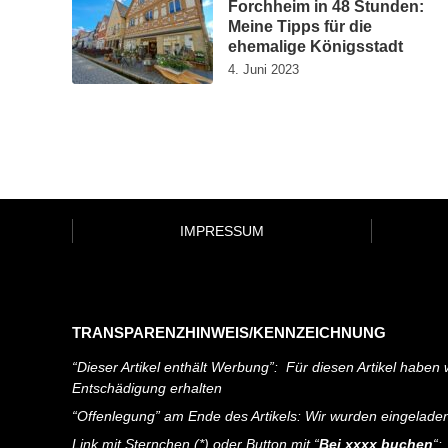
Forchheim in 48 Stunden:
Meine Tipps für die
ehemalige Königsstadt
4. Juni 2023
IMPRESSUM
TRANSPARENZHINWEIS/KENNZEICHNUNG
“Dieser Artikel enthält Werbung”: Für diesen Artikel haben w
Entschädigung erhalten
“Offenlegung” am Ende des Artikels: Wir wurden eingelade
Link mit Sternchen (*) oder Button mit “
Bei xxxx buchen
“: