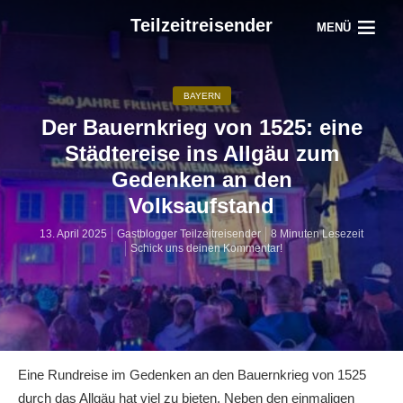
Teilzeitreisender
MENÜ
BAYERN
Der Bauernkrieg von 1525: eine
Städtereise ins Allgäu zum
Gedenken an den
Volksaufstand
13. April 2025
Gastblogger Teilzeitreisender
8 Minuten Lesezeit
Schick uns deinen Kommentar!
Eine Rundreise im Gedenken an den Bauernkrieg von 1525
durch das Allgäu hat viel zu bieten. Neben den einmaligen