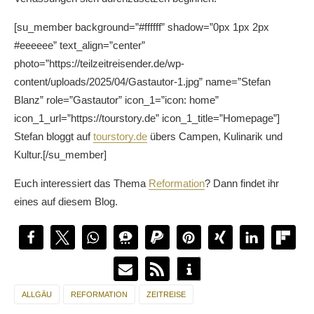
[su_member background=”#ffffff” shadow=”0px 1px 2px
#eeeeee” text_align=”center”
photo=”https://teilzeitreisender.de/wp-
content/uploads/2025/04/Gastautor-1.jpg” name=”Stefan
Blanz” role=”Gastautor” icon_1=”icon: home”
icon_1_url=”https://tourstory.de” icon_1_title=”Homepage”]
Stefan bloggt auf
tourstory.de
übers Campen, Kulinarik und
Kultur.[/su_member]
Euch interessiert das Thema
Reformation
? Dann findet ihr
eines auf diesem Blog.
ALLGÄU
REFORMATION
ZEITREISE