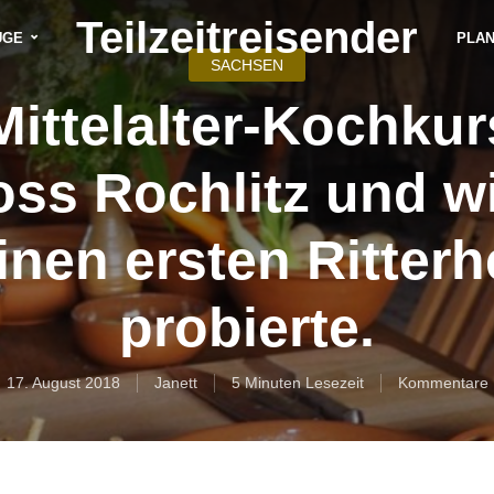
Teilzeitreisender
ÜGE
PLA
SACHSEN
Mittelalter-Kochkur
oss Rochlitz und wi
nen ersten Ritter
probierte.
17. August 2018
Janett
5 Minuten Lesezeit
Kommentare