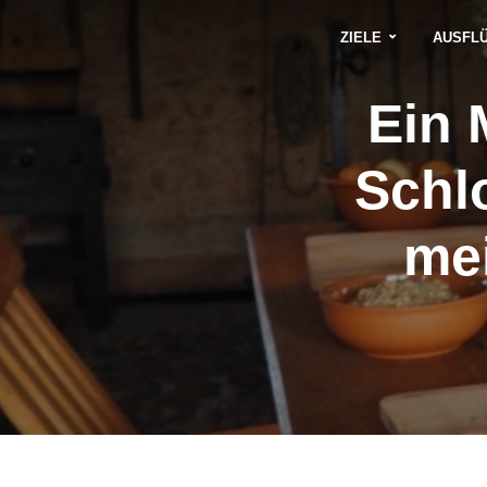
ZIELE
AUSFL
Ein 
Schl
mei