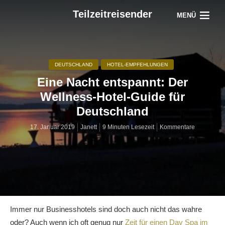
Teilzeitreisender
MENÜ
DEUTSCHLAND
HOTEL-EMPFEHLUNGEN
Eine Nacht entspannt: Der
Wellness-Hotel-Guide für
Deutschland
17. Januar 2019
Janett
9 Minuten Lesezeit
Kommentare
Immer nur Businesshotels sind doch auch nicht das wahre
oder? Auch wenn ich oft genug nur
Zeit für einen Day Spa im