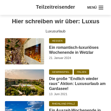
Teilzeitreisender
MENÜ
Hier schreiben wir über: Luxus
Luxusurlaub
HESSEN
Ein romantisch-luxuriöses
Wochenende in Wetzlar
21. Januar 2024
GEWINNSPIEL
ITALIEN
Die große “Endlich wieder
raus” Aktion: Luxusurlaub am
Gardasee!
13. Juni 2021
RHEINLAND PFALZ
Ein Auszeit-Wochenende in