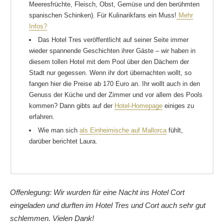
Meeresfrüchte, Fleisch, Obst, Gemüse und den berühmten
spanischen Schinken). Für Kulinarikfans ein Muss!
Mehr
Infos?
Das Hotel Tres veröffentlicht auf seiner Seite immer
wieder spannende Geschichten ihrer Gäste – wir haben in
diesem tollen Hotel mit dem Pool über den Dächern der
Stadt nur gegessen. Wenn ihr dort übernachten wollt, so
fangen hier die Preise ab 170 Euro an. Ihr wollt auch in den
Genuss der Küche und der Zimmer und vor allem des Pools
kommen? Dann gibts auf der
Hotel-Homepage
einiges zu
erfahren.
Wie man sich
als Einheimische auf Mallorca
fühlt,
darüber berichtet Laura.
Nach Mallorca kommt ihr am einfachsten mit dem Flieger. In der
Barbara verrät Anja ein paar
Geheimtipps für Mallorca
Hauptsaison ist am
Flughafen
ziemlich viel los – Palma de
Offenlegung: Wir wurden für eine Nacht ins Hotel Cort
Daniel hat sich in die
Hauptstadt der Insel
auch ziemlich
Mallorca ist ca. 9 km vom Flughafen entfernt. Linie 1 fährt für 5
verliebt.
eingeladen und durften im Hotel Tres und Cort auch sehr gut
Euro in die Stadt – von 6 Uhr bis 1 Uhr nachts. Theoretisch
Mit dem Rad über die Insel
? Geht! Das beweisst Sonja.
schlemmen. Vielen Dank!
kann man auch mit der Fähre nach Mallorca fahren – hier haben