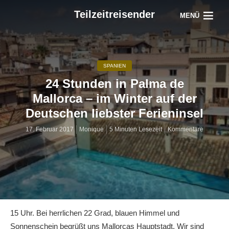
Teilzeitreisender
MENÜ
SPANIEN
24 Stunden in Palma de
Mallorca – im Winter auf der
Deutschen liebster Ferieninsel
17. Februar 2017
Monique
5 Minuten Lesezeit
Kommentare
15 Uhr. Bei herrlichen 22 Grad, blauen Himmel und
Sonnenschein begrüßt uns Mallorcas Hauptstadt. Wir sind