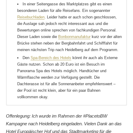
In einer Seitengasse des Marktplatzes gibt es einen
besonderen Laden für alle Reisefans. Ein sogenannter
Reisebuchladen
. Leider hatte er auch schon geschlossen,
die Auslage sah jedoch recht interessant aus und die
Bewertungen online sprechen von fachkundigen Personal.
Dieser Laden sowie die
Bonbonmanufaktur
kurz vor der alten
Brücke stehen neben der Bergbahnfahrt und Schifffahrt für
meinen nächsten Trip nach Heidelberg auf dem Programm.
Den
Spa-Bereich des Hotels
könnt ihr auch als Externe
Gäste nutzen. Schon ab 20 Euro ist ein Besuch im
Panorama Spa des Hotels möglich. Handtücher und
Wärmflasche werden zur Verfügung gestellt. Die
Dachterasse ist für alle Sonnenanbeter empfehlenswert –
der Pool ist recht klein, aber für ein paar Bahnen
vollkommen okay.
In der Stadt sind Parkplätze Mangelware, ich empfehle euch
Ich habe im
Jutta hat sich
5 Sterne Hotel “Europäischer Hof”
in Heidelberg sofort verliebt
übernachtet, ein
. Ist ja auch
daher öffentliche Verkehrsmittel. Ich fand die Taxis recht teuer
privat geführtes klassisches Luxushotel. Die Zimmer sind alle
eine schöne Stadt!
Offenlegung: Ich wurde im Rahmen der #PlacetoBW
auf der Anfahrt zum Hotel (11 Euro), auf der Rückfahrt 9 Euro
individuell gestaltet – das Haus hat eine lange Geschichte. Die
Christina hat noch
einen tollen Heidelberger
Kampagne nach Heidelberg eingeladen. Vielen Dank an das
für 2 1/2 km) – ein paar Meter vom Hotel entfernt gibt es aber
Betten und auch die Zimmer sind sehr komfortabel – einige
Aussichtspunkt entdeckt
und in der besten Mensa
Hotel Europäischer Hof und das Stadtmarketing für die