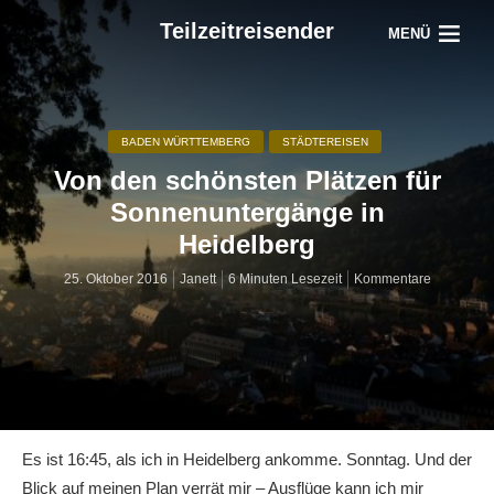
Teilzeitreisender
MENÜ
BADEN WÜRTTEMBERG
STÄDTEREISEN
Von den schönsten Plätzen für
Sonnenuntergänge in
Heidelberg
25. Oktober 2016
Janett
6 Minuten Lesezeit
Kommentare
Es ist 16:45, als ich in Heidelberg ankomme. Sonntag. Und der
Blick auf meinen Plan verrät mir – Ausflüge kann ich mir