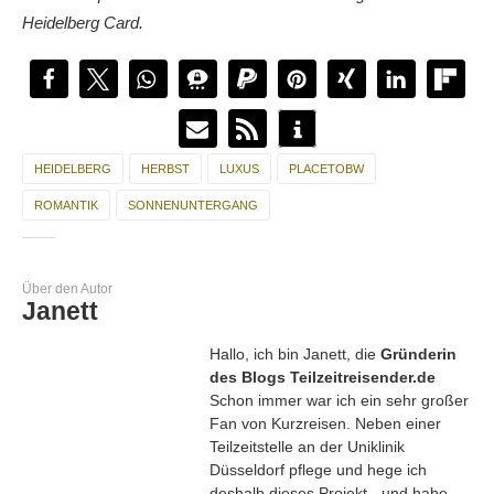
eine Straßenbahn. Natürlich hat der Europäische Hof auch eine
Bäder haben eine Whirlpoolfunktion. Preislich ist eine
Deutschlands diniert.
Heidelberg Card.
Tiefgarage.
Übernachtung möglich ab 229 Euro pro Einzelzimmer
Einen
etwas anderen Tipp für Heidelberg
hat Markus
(Exklusive Frühstück).
verraten.
HEIDELBERG
HERBST
LUXUS
PLACETOBW
ROMANTIK
SONNENUNTERGANG
Über den Autor
Janett
Hallo, ich bin Janett, die
Gründerin
des Blogs Teilzeitreisender.de
Schon immer war ich ein sehr großer
Fan von Kurzreisen. Neben einer
Teilzeitstelle an der Uniklinik
Düsseldorf pflege und hege ich
deshalb dieses Projekt - und habe