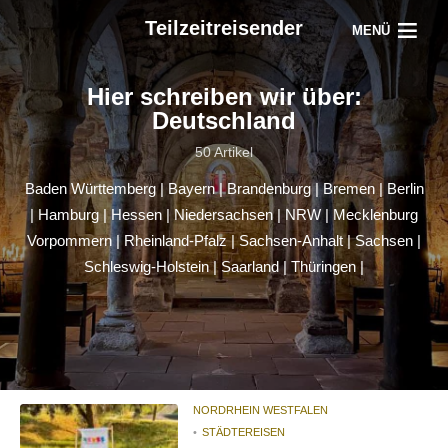
Teilzeitreisender
MENÜ
Hier schreiben wir über:
Deutschland
50 Artikel
Baden Württemberg
|
Bayern
|
Brandenburg
|
Bremen
|
Berlin
|
Hamburg
|
Hessen
|
Niedersachsen
|
NRW
|
Mecklenburg
Vorpommern
|
Rheinland-Pfalz
|
Sachsen-Anhalt
|
Sachsen
|
Schleswig-Holstein
|
Saarland
|
Thüringen
|
NORDRHEIN WESTFALEN
STÄDTEREISEN