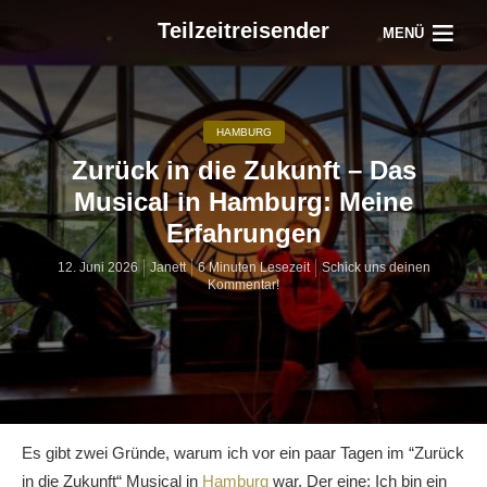
Teilzeitreisender
MENÜ
HAMBURG
Zurück in die Zukunft – Das
Musical in Hamburg: Meine
Erfahrungen
12. Juni 2026
Janett
6 Minuten Lesezeit
Schick uns deinen
Kommentar!
Es gibt zwei Gründe, warum ich vor ein paar Tagen im “Zurück
in die Zukunft“ Musical in
Hamburg
war. Der eine: Ich bin ein