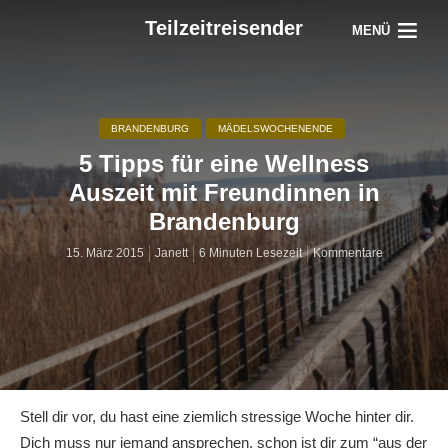
Teilzeitreisender
MENÜ
BRANDENBURG
MÄDELSWOCHENENDE
5 Tipps für eine Wellness
Auszeit mit Freundinnen in
Brandenburg
15. März 2015
Janett
6 Minuten Lesezeit
Kommentare
Stell dir vor, du hast eine ziemlich stressige Woche hinter dir.
Dich muss nur jemand ansprechen, schon ist dir zum “aus der