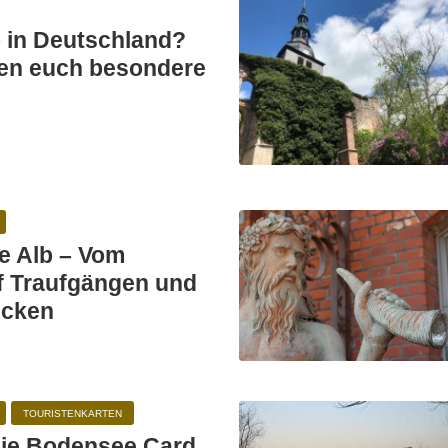
p in Deutschland?
en euch besondere
e Alb – Vom
f Traufgängen und
icken
TOURISTENKARTEN
die Bodensee Card