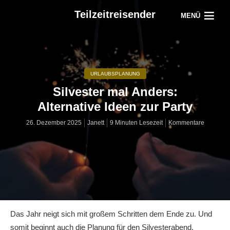
Teilzeitreisender
MENÜ
URLAUBSPLANUNG
Silvester mal Anders:
Alternative Ideen zur Party
26. Dezember 2025
Janett
9 Minuten Lesezeit
Kommentare
Das Jahr neigt sich mit großem Schritten dem Ende zu. Und
somit beginnt auch die Planung für den Silvesterabend.