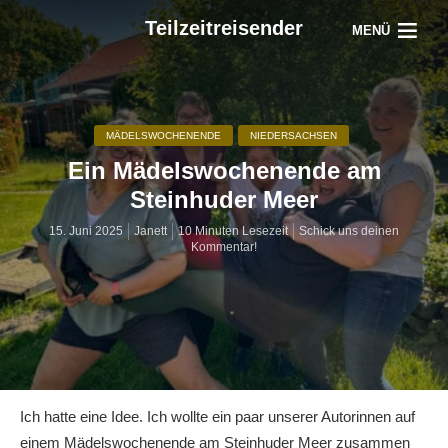
Teilzeitreisender
MENÜ
MÄDELSWOCHENENDE
NIEDERSACHSEN
Ein Mädelswochenende am
Steinhuder Meer
15. Juni 2025
Janett
10 Minuten Lesezeit
Schick uns deinen
Kommentar!
Ich hatte eine Idee. Ich wollte ein paar unserer Autorinnen auf
einem Mädelswochenende am Steinhuder Meer zusammen