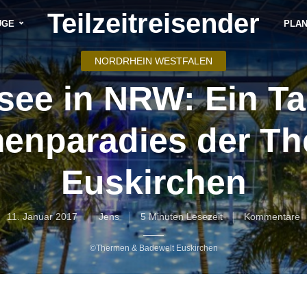
Teilzeitreisender
ÜGE
PLA
NORDRHEIN WESTFALEN
see in NRW: Ein Ta
enparadies der T
Euskirchen
11. Januar 2017
Jens
5 Minuten Lesezeit
Kommentare
©Thermen & Badewelt Euskirchen