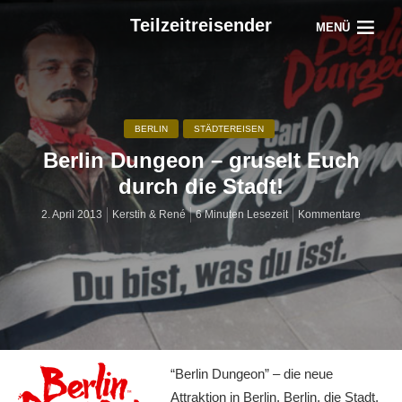
Teilzeitreisender
MENÜ
BERLIN
STÄDTEREISEN
Berlin Dungeon – gruselt Euch
durch die Stadt!
2. April 2013
Kerstin & René
6 Minuten Lesezeit
Kommentare
“Berlin Dungeon” – die neue
Attraktion in Berlin. Berlin, die Stadt,