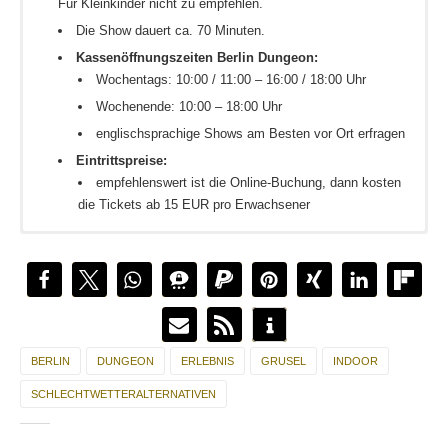
Für Kleinkinder nicht zu empfehlen.
Die Show dauert ca. 70 Minuten.
Kassenöffnungszeiten Berlin Dungeon:
Wochentags: 10:00 / 11:00 – 16:00 / 18:00 Uhr
Wochenende: 10:00 – 18:00 Uhr
englischsprachige Shows am Besten vor Ort erfragen
Eintrittspreise:
empfehlenswert ist die Online-Buchung, dann kosten
die Tickets ab 15 EUR pro Erwachsener
Die Berlin Dungeon findest du direkt zwischen dem
Berlin Dungeon
Alexanderplatz und dem S-Bahnhof Hackescher Markt und ist
daher mit den öffentlichen Verkehrsmitteln einfach zu erreichen.
Parkmöglichkeiten sind sehr begrenzt und kosten im näheren
Umfeld Parkgebühren.
BERLIN
DUNGEON
ERLEBNIS
GRUSEL
INDOOR
Anschrift: Spandauer Str. 2, 10178 Berlin
SCHLECHTWETTERALTERNATIVEN