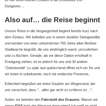
Dungeons…
Also
auf… die Reise beginnt
Unsere Reise in die Vergangenheit beginnt bereits kurz nach
dem Einlass. Wir befinden uns in einem dunklen Steingewölbe
und werden von einer unheimlichen 700 Jahre alten Berliner
Stadtwache begrüßt, die uns eindringlich warnt, umzudrehen
und zu flüchten. Gerade, als wir diese Option ernsthaft in
Erwägung ziehen, ist es jedoch für uns und 30 andere
“Zeitreisende” zu spät: laut quietschend öffnet sich ein Tor und
wir treten in unbekannte, noch nie entdeckte Finsternis.
Erleichtert begrüßen wir einen Gaukler am Wegesrand, der
uns versichert, dass
“…alles gar nicht so schlimm ist…”
.
Außer, wir betreten den
Fahrstuhl des Grauens
. Warum wir
genau
DAS
trotz der Warnung dann taten? Ich weiß es nicht.