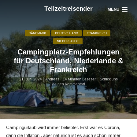
Teilzeitreisender
MENÜ
DÄNEMARK
DEUTSCHLAND
FRANKREICH
NIEDERLANDE
Campingplatz-Empfehlungen
für Deutschland, Niederlande &
Frankreich
21. Juni 2024
Andreas
14 Minuten Lesezeit
Schick uns
deinen Kommentar!
Campingurlaub wird immer beliebter. Erst war es Corona,
dann die Inflation , aber natürlich ist es auch schön immer