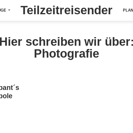
Teilzeitreisender
ÜGE
PLA
Hier schreiben wir über
Photografie
bant´s
pole