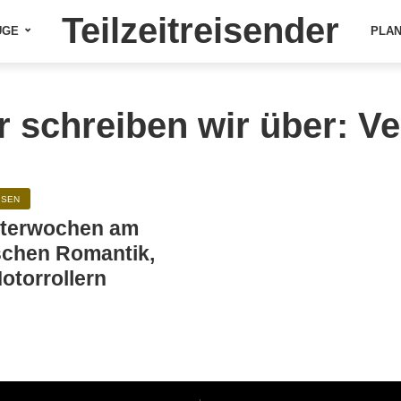
Teilzeitreisender
ÜGE
PLA
r schreiben wir über: V
ISEN
itterwochen am
schen Romantik,
otorrollern