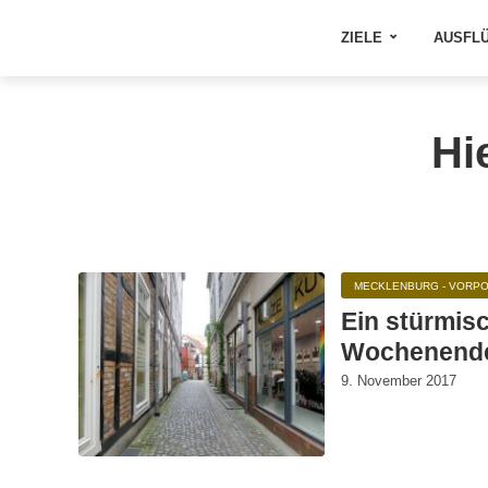
ZIELE
AUSFL
Hi
MECKLENBURG - VORP
Ein stürmis
Wochenende
9. November 2017