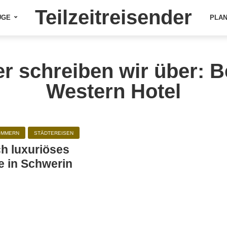
Teilzeitreisender
ÜGE
PLA
er schreiben wir über: B
Western Hotel
OMMERN
STÄDTEREISEN
ch luxuriöses
 in Schwerin