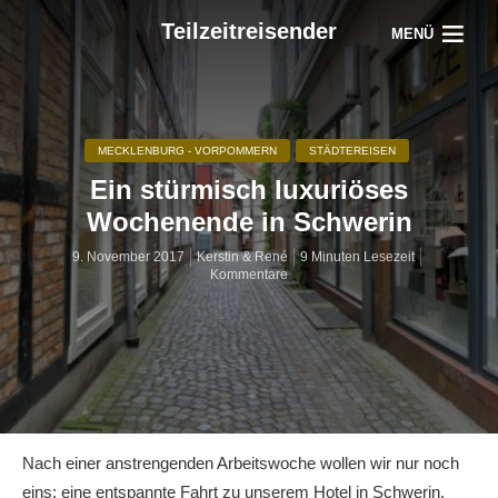
Teilzeitreisender
MENÜ
MECKLENBURG - VORPOMMERN
STÄDTEREISEN
Ein stürmisch luxuriöses
Wochenende in Schwerin
9. November 2017
Kerstin & René
9 Minuten Lesezeit
Kommentare
Nach einer anstrengenden Arbeitswoche wollen wir nur noch
eins: eine entspannte Fahrt zu unserem Hotel in Schwerin.