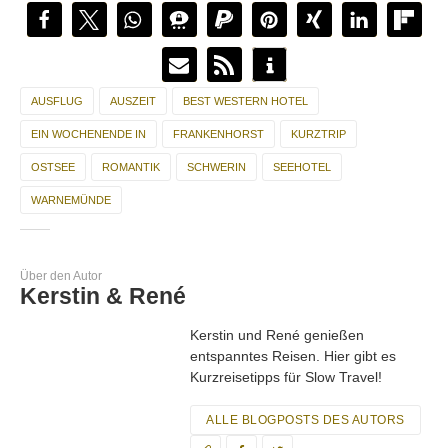
Anreise mit dem Auto
ca. 6 km vom Stadtzentrum in Schwerin entfernt
Anfahrt gut ausgeschildert – ruhig dieser auch vertrauen
AUSFLUG
AUSZEIT
BEST WESTERN HOTEL
Anschrift:
Best Western Seehotel Frankenhorst
EIN WOCHENENDE IN
FRANKENHORST
KURZTRIP
Frankenhorst 5
OSTSEE
ROMANTIK
SCHWERIN
SEEHOTEL
D-19055 Schwerin
WARNEMÜNDE
Über den Autor
Kerstin & René
Kerstin und René genießen
entspanntes Reisen. Hier gibt es
Kurzreisetipps für Slow Travel!
ALLE BLOGPOSTS DES AUTORS