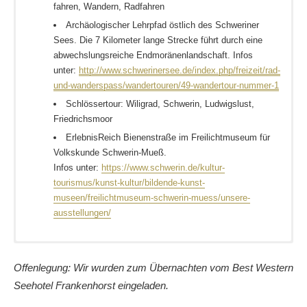
fahren, Wandern, Radfahren
Archäologischer Lehrpfad östlich des Schweriner
Sees. Die 7 Kilometer lange Strecke führt durch eine
abwechslungsreiche Endmoränenlandschaft. Infos
unter:
http://www.schwerinersee.de/index.php/freizeit/rad-
und-wanderspass/wandertouren/49-wandertour-nummer-1
Schlössertour: Wiligrad, Schwerin, Ludwigslust,
Friedrichsmoor
ErlebnisReich Bienenstraße im Freilichtmuseum für
Volkskunde Schwerin-Mueß.
Infos unter:
https://www.schwerin.de/kultur-
tourismus/kunst-kultur/bildende-kunst-
museen/freilichtmuseum-schwerin-muess/unsere-
ausstellungen/
Anreise mit der Bahn
Imke war auch in Schwerin und hat noch ein paar coole
Insidertipps
.
Offenlegung: Wir wurden zum Übernachten vom Best Western
Das Hotel organisiert auf Anfrage ein Shuttle vom und zum
Helga hat sich nur mit dem
Schweriner Schloss
Seehotel Frankenhorst eingeladen.
Bahnhof in Schwerin.
beschäftigt.