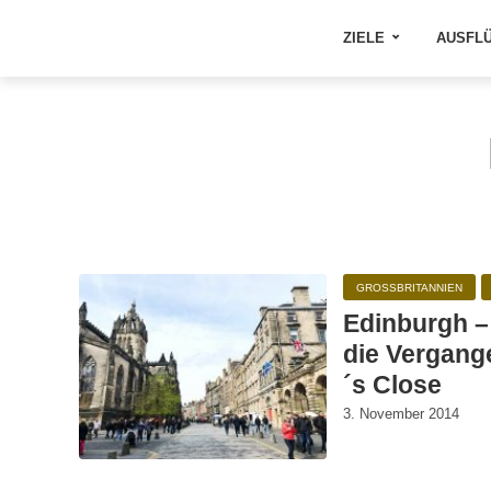
ZIELE
AUSFL
GROSSBRITANNIEN
Edinburgh – 
die Vergang
´s Close
3. November 2014