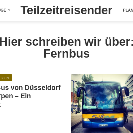
Teilzeitreisender
ÜGE
PLA
Hier schreiben wir über
Fernbus
EISEN
Bus von Düsseldorf
pen – Ein
t