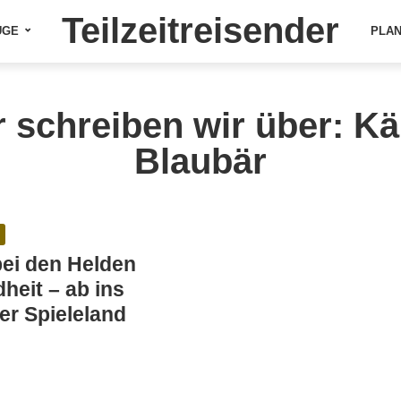
Teilzeitreisender
ÜGE
PLA
r schreiben wir über: Kä
Blaubär
ei den Helden
heit – ab ins
r Spieleland