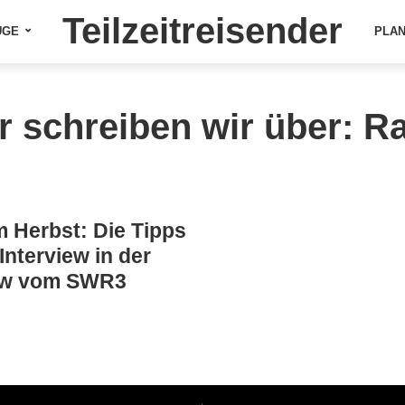
Teilzeitreisender
ÜGE
PLA
r schreiben wir über: R
m Herbst: Die Tipps
nterview in der
ow vom SWR3