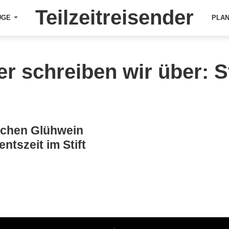
Teilzeitreisender
ÜGE
PLA
er schreiben wir über: St
lichen Glühwein
ntszeit im Stift