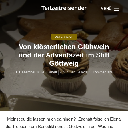
Teilzeitreisender
MENÜ
ÖSTERREICH
Von klösterlichen Glühwein
und der Adventszeit im Stift
Göttweig
1. Dezember 2014
Janett
4 Minuten Lesezeit
Kommentare
“Meinst du die lassen mich da hinein?” Zaghaft folge ich Elena
die Treppen zum Benediktinerstift Göttweig in der Wachau