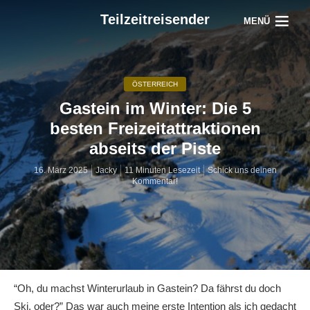
Teilzeitreisender
MENÜ
ÖSTERREICH
Gastein im Winter: Die 5
besten Freizeitattraktionen
abseits der Piste
16. März 2025
Jacky
11 Minuten Lesezeit
Schick uns deinen
Kommentar!
“Oh, du machst Winterurlaub in Gastein? Da fährst du doch
Ski, oder?” Das war auch meine erste Intention als ich gedacht