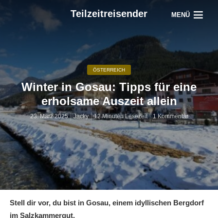
Teilzeitreisender
MENÜ
ÖSTERREICH
Winter in Gosau: Tipps für eine
erholsame Auszeit allein
23. März 2025
Jacky
12 Minuten Lesezeit
1 Kommentar
Stell dir vor, du bist in Gosau, einem idyllischen Bergdorf
im Salzkammergut.