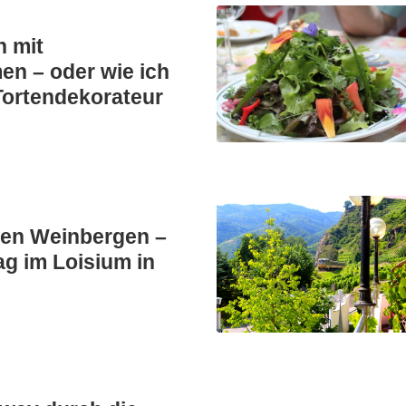
n mit
n – oder wie ich
Tortendekorateur
den Weinbergen –
ag im Loisium in