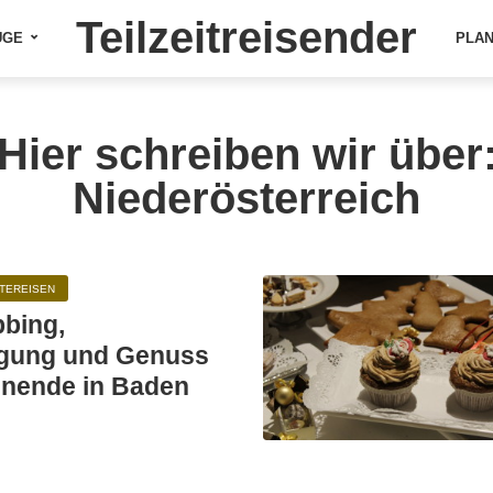
Teilzeitreisender
ÜGE
PLA
Hier schreiben wir über
Niederösterreich
TEREISEN
bbing,
igung und Genuss
enende in Baden