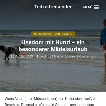
Teilzeitreisender
MENÜ
MECKLENBURG - VORPOMMERN
Usedom mit Hund – ein
besonderer Mädelsurlaub
12. Oktober 2025
Madeleine
7 Minuten Lesezeit
Kommentare
Wenn Albert (mein Münsterländer) den Koffer sieht, weiß er
Bescheid. Diesmal ging’s an die Ostsee – genauer gesagt