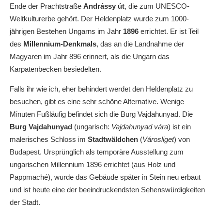
Ende der Prachtstraße
Andrássy út
, die zum UNESCO-
Weltkulturerbe gehört. Der Heldenplatz wurde zum 1000-
jährigen Bestehen Ungarns im Jahr
1896
errichtet. Er ist Teil
des
Millennium-Denkmals
, das an die Landnahme der
Magyaren im Jahr 896 erinnert, als die Ungarn das
Karpatenbecken besiedelten.
Falls ihr wie ich, eher behindert werdet den Heldenplatz zu
besuchen, gibt es eine sehr schöne Alternative. Wenige
Minuten Fußläufig befindet sich die Burg Vajdahunyad. Die
Burg Vajdahunyad
(ungarisch:
Vajdahunyad vára
) ist ein
malerisches Schloss im
Stadtwäldchen
(
Városliget
) von
Budapest. Ursprünglich als temporäre Ausstellung zum
ungarischen Millennium 1896 errichtet (aus Holz und
Pappmaché), wurde das Gebäude später in Stein neu erbaut
und ist heute eine der beeindruckendsten Sehenswürdigkeiten
der Stadt.