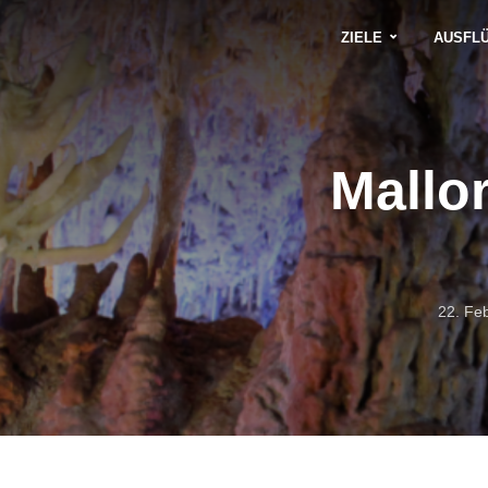
ZIELE
AUSFL
Mallo
22. Fe