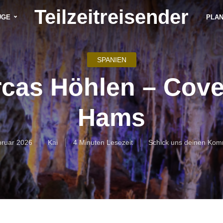
Teilzeitreisender
ÜGE
PLA
SPANIEN
rcas Höhlen – Cove
Hams
bruar 2026
Kai
4 Minuten Lesezeit
Schick uns deinen Kom