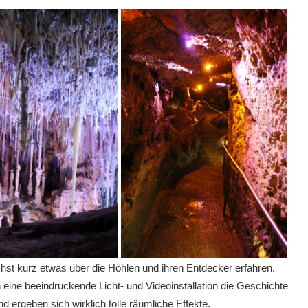
ächst kurz etwas über die Höhlen und ihren Entdecker erfahren.
 eine beeindruckende Licht- und Videoinstallation die Geschichte
d ergeben sich wirklich tolle räumliche Effekte.