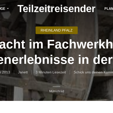
Teilzeitreisender
ÜGE
PLA
RHEINLAND PFALZ
acht im Fachwerkh
nerlebnisse in der 
li 2013
Janett
3 Minuten Lesezeit
Schick uns deinen Komm
Mühlenrad