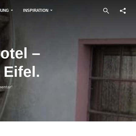
NUNG
INSPIRATION
otel –
Eifel.
entar!