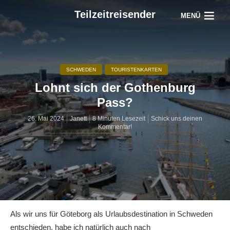
Teilzeitreisender
MENÜ
SCHWEDEN
TOURISTENKARTEN
Lohnt sich der Gothenburg
Pass?
26. Mai 2024
Janett
8 Minuten Lesezeit
Schick uns deinen
Kommentar!
Als wir uns für Göteborg als Urlaubsdestination in Schweden
entschieden, habe ich natürlich auch nach