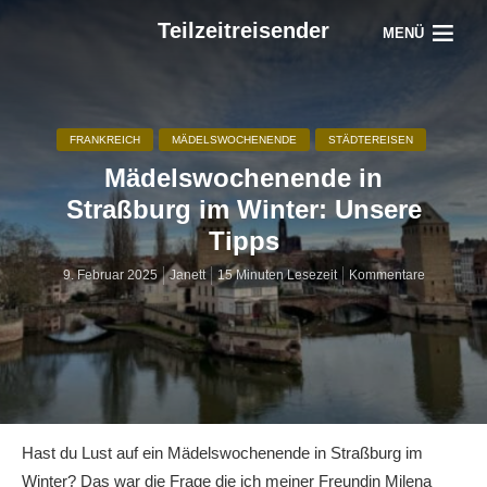
Teilzeitreisender
MENÜ
FRANKREICH
MÄDELSWOCHENENDE
STÄDTEREISEN
Mädelswochenende in
Straßburg im Winter: Unsere
Tipps
9. Februar 2025
Janett
15 Minuten Lesezeit
Kommentare
Hast du Lust auf ein Mädelswochenende in Straßburg im
Winter? Das war die Frage die ich meiner Freundin Milena