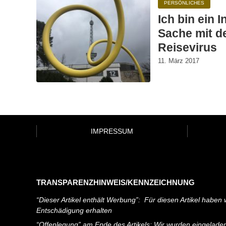
PERSÖNLICHES
Ich bin ein I
Sache mit d
Reisevirus
11. März 2017
IMPRESSUM
TRANSPARENZHINWEIS/KENNZEICHNUNG
“Dieser Artikel enthält Werbung”: Für diesen Artikel haben w
Entschädigung erhalten
“Offenlegung” am Ende des Artikels: Wir wurden eingelade