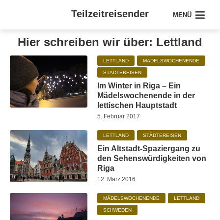
Teilzeitreisender
MENÜ
Hier schreiben wir über: Lettland
LETTLAND
MÄDELSWOCHENENDE
STÄDTEREISEN
Im Winter in Riga – Ein
Mädelswochenende in der
lettischen Hauptstadt
5. Februar 2017
LETTLAND
STÄDTEREISEN
Ein Altstadt-Spaziergang zu
den Sehenswürdigkeiten von
Riga
12. März 2016
MÄDELSWOCHENENDE
LETTLAND
SCHWEDEN