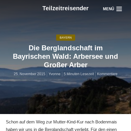
Teilzeitreisender
MENÜ
BAYERN
Die Berglandschaft im
Bayrischen Wald: Arbersee und
Großer Arber
25. November 2015
Yvonne
5 Minuten Lesezeit
Kommentare
Schon auf dem Weg zur Mutter-Kind-Kur nach Bodenmais
haben wir uns in die Berglandschaft verliebt. Für den einen