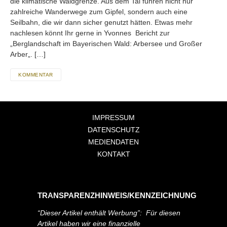
die klimatische Waldgrenze. Aus dem Tal führen nicht nur
zahlreiche Wanderwege zum Gipfel, sondern auch eine
Seilbahn, die wir dann sicher genutzt hätten. Etwas mehr
nachlesen könnt Ihr gerne in Yvonnes Bericht zur
„Berglandschaft im Bayerischen Wald: Arbersee und Großer
Arber„. […]
KOMMENTAR
IMPRESSUM
DATENSCHUTZ
MEDIENDATEN
KONTAKT
TRANSPARENZHINWEIS/KENNZEICHNUNG
“Dieser Artikel enthält Werbung”: Für diesen
Artikel haben wir eine finanzielle