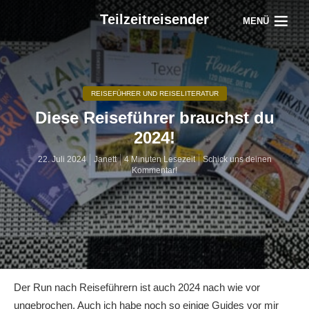
Teilzeitreisender
MENÜ
REISEFÜHRER UND REISELITERATUR
Diese Reiseführer brauchst du
2024!
22. Juli 2024
Janett
4 Minuten Lesezeit
Schick uns deinen
Kommentar!
Der Run nach Reiseführern ist auch 2024 nach wie vor
ungebrochen. Auch ich habe noch so einige Guides vor mir