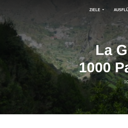
ZIELE
AUSFL
La G
1000 P
1