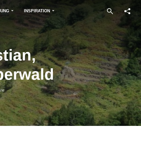
NUNG
INSPIRATION
tian,
berwald
re