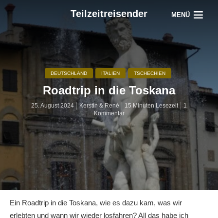
Teilzeitreisender
MENÜ
DEUTSCHLAND
ITALIEN
TSCHECHIEN
Roadtrip in die Toskana
25. August 2024
Kerstin & René
15 Minuten Lesezeit
1
Kommentar
Ein Roadtrip in die Toskana, wie es dazu kam, was wir
erlebten und wann wir wieder losfahren? All das habe ich