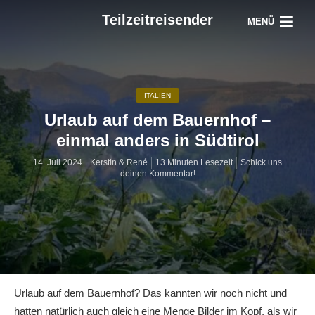
Teilzeitreisender
MENÜ
ITALIEN
Urlaub auf dem Bauernhof –
einmal anders in Südtirol
14. Juli 2024
Kerstin & René
13 Minuten Lesezeit
Schick uns
deinen Kommentar!
Urlaub auf dem Bauernhof? Das kannten wir noch nicht und
hatten natürlich auch gleich eine Menge Bilder im Kopf, als wir