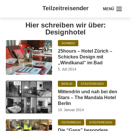
Teilzeitreisender
MENÜ
Hier schreiben wir über:
Designhotel
SCHWEIZ
25hours – Hotel Zürich –
Schickes Design mit
„Windkanal“ im Bad
5. Juli 2014
BERLIN
STÄDTEREISEN
Mittendrin und nah bei den
Stars – The Mandala Hotel
Berlin
10. Januar 2014
ÖSTERREICH
STÄDTEREISEN
Die “Gans” besondere