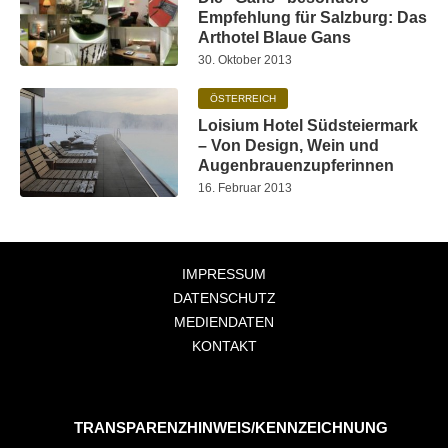
Empfehlung für Salzburg: Das
Arthotel Blaue Gans
30. Oktober 2013
ÖSTERREICH
Loisium Hotel Südsteiermark
– Von Design, Wein und
Augenbrauenzupferinnen
16. Februar 2013
IMPRESSUM
DATENSCHUTZ
MEDIENDATEN
KONTAKT
TRANSPARENZHINWEIS/KENNZEICHNUNG