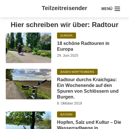
Teilzeitreisender
MENÜ
Hier schreiben wir über: Radtour
EUROPA
18 schöne Radtouren in
Europa
29. Juni 2025
BADEN WÜRTTEMBERG
Radtour durchs Kraichgau:
Ein Wochenende auf den
Spuren von Schlössern und
Burgen.
8. Oktober 2019
BAYERN
Hopfen, Salz und Kultur – Die
Wasserradlwege in