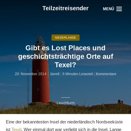
Teilzeitreisender
MENÜ
NIEDERLANDE
Gibt es Lost Places und
geschichtsträchtige Orte auf
Texel?
20. November 2014
Janett
6 Minuten Lesezeit
Kommentare
Leuchtturm
Eine der bekanntesten Insel der niederländisch Nordseeküste
ist
Texel
. Wer einmal dort war verliebt sich in die Insel. Lange